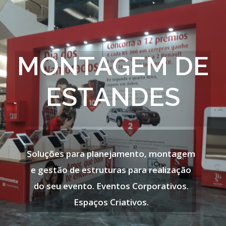
M
O
N
T
A
G
E
M
D
E
E
S
T
A
N
D
E
S