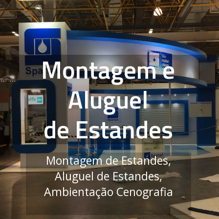
M
O
N
T
A
G
E
M
D
E
E
S
T
A
N
D
E
S