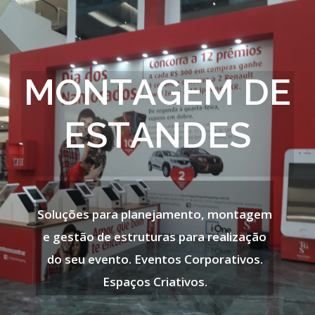
M
O
N
T
A
G
E
M
D
E
E
S
T
A
N
D
E
S