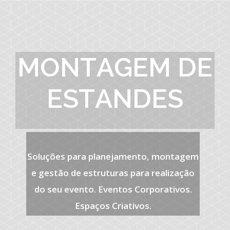
M
O
N
T
A
G
E
M
D
E
E
S
T
A
N
D
E
S