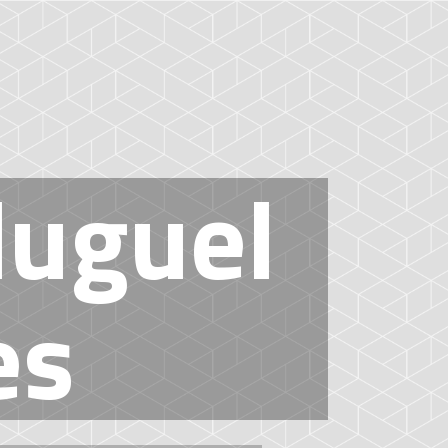
M
D
E
S