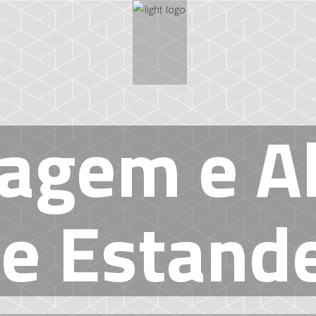
O
N
T
A
G
E
E
S
T
A
N
D
E